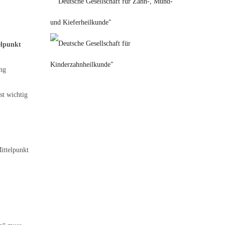
elpunkt
ung
st wichtig
ittelpunkt