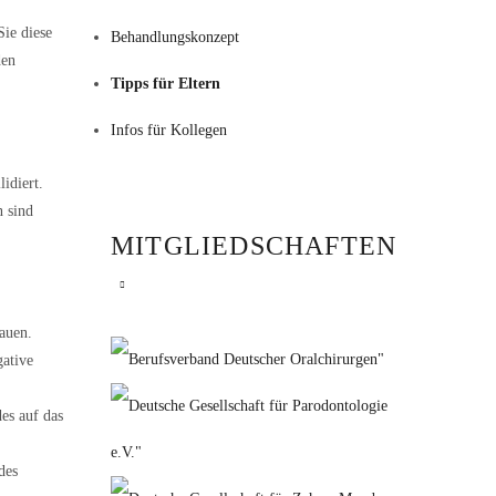
Sie diese
Behandlungskonzept
den
Tipps für Eltern
Infos für Kollegen
idiert.
n sind
MITGLIEDSCHAFTEN
auen.
gative
es auf das
des