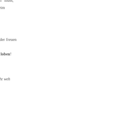
n“ muss,
eim
der freuen
 loben
!
ht weh