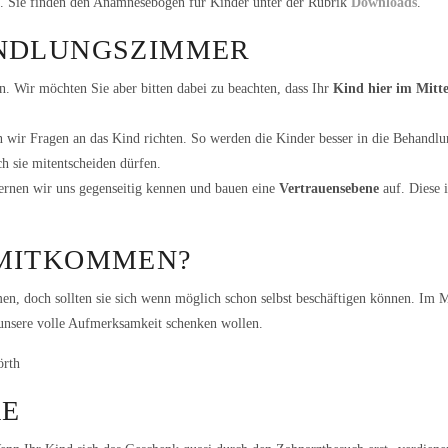
n. Sie finden den Anamnesebogen für Kinder unter der Rubrik
Downloads
.
ANDLUNGSZIMMER
. Wir möchten Sie aber bitten dabei zu beachten, dass Ihr
Kind hier im Mitt
nn wir Fragen an das Kind richten. So werden die Kinder besser in die Behandl
h sie mitentscheiden dürfen.
lernen wir uns gegenseitig kennen und bauen eine
Vertrauensebene
auf. Diese i
 MITKOMMEN?
en, doch sollten sie sich wenn möglich schon selbst beschäftigen können. Im M
unsere volle Aufmerksamkeit schenken wollen.
KE