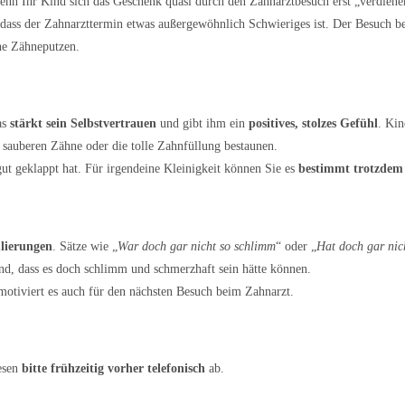
n Ihr Kind sich das Geschenk quasi durch den Zahnarztbesuch erst „verdiene
dass der Zahnarzttermin etwas außergewöhnlich Schwieriges ist. Der Besuch b
che Zähneputzen.
as
stärkt sein Selbstvertrauen
und gibt ihm ein
positives, stolzes Gefühl
. Kin
 sauberen Zähne oder die tolle Zahnfüllung bestaunen.
gut geklappt hat. Für irgendeine Kleinigkeit können Sie es
bestimmt trotzdem
lierungen
. Sätze wie „
War doch gar nicht so schlimm
“ oder „
Hat doch gar nic
ind, dass es doch schlimm und schmerzhaft sein hätte können.
otiviert es auch für den nächsten Besuch beim Zahnarzt.
esen
bitte frühzeitig vorher telefonisch
ab.