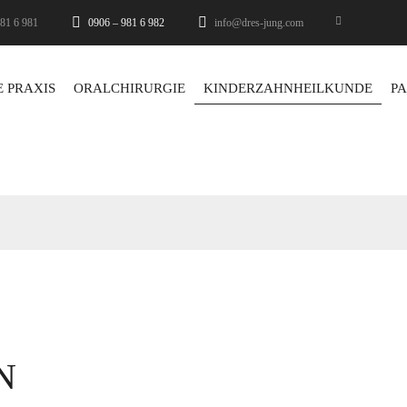
81 6 981
0906 – 981 6 982
info@dres-jung.com
E PRAXIS
ORALCHIRURGIE
KINDERZAHNHEILKUNDE
P
N