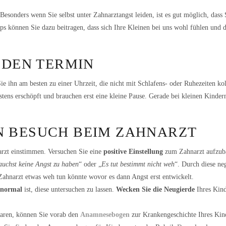
esonders wenn Sie selbst unter Zahnarztangst leiden, ist es gut möglich, dass 
ps können Sie dazu beitragen, dass sich Ihre Kleinen bei uns wohl fühlen und 
 DEN TERMIN
 ihn am besten zu einer Uhrzeit, die nicht mit Schlafens- oder Ruhezeiten koll
tens erschöpft und brauchen erst eine kleine Pause. Gerade bei kleinen Kinder
N BESUCH BEIM ZAHNARZT
rzt einstimmen. Versuchen Sie eine
positive Einstellung
zum Zahnarzt aufzub
uchst keine Angst zu haben
“ oder „
Es tut bestimmt nicht weh
“. Durch diese ne
Zahnarzt etwas weh tun könnte wovor es dann Angst erst entwickelt.
 normal
ist, diese untersuchen zu lassen.
Wecken Sie die Neugierde
Ihres Kind
 waren, können Sie vorab den
Anamnesebogen
zur Krankengeschichte Ihres Kin