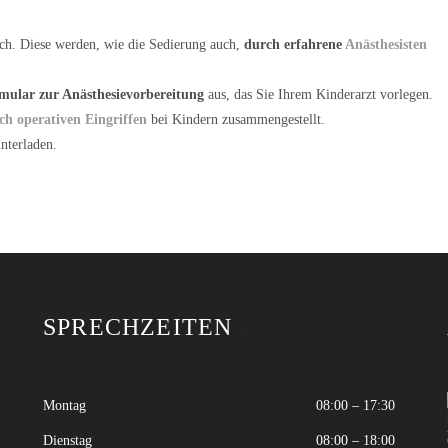
h. Diese werden, wie die Sedierung auch,
durch erfahrene
Anästhesisten
mular zur Anästhesievorbereitung
aus, das Sie Ihrem Kinderarzt vorlegen.
ch operativen Eingriffen
bei Kindern zusammengestellt.
nterladen.
SPRECHZEITEN
Montag
08:00 – 17:30
Dienstag
08:00 – 18:00